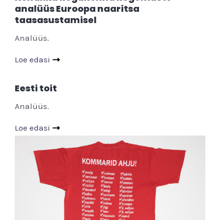
analüüs Euroopa naaritsa
taasasustamisel
Analüüs.
Loe edasi
Eesti toit
Analüüs.
Loe edasi