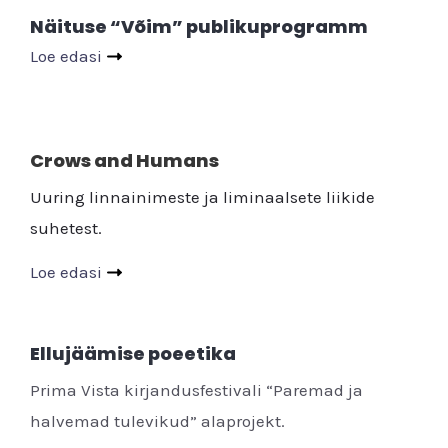
Näituse “Võim” publikuprogramm
Loe edasi
Crows and Humans
Uuring linnainimeste ja liminaalsete liikide
suhetest.
Loe edasi
Ellujäämise poeetika
Prima Vista kirjandusfestivali “Paremad ja
halvemad tulevikud” alaprojekt.