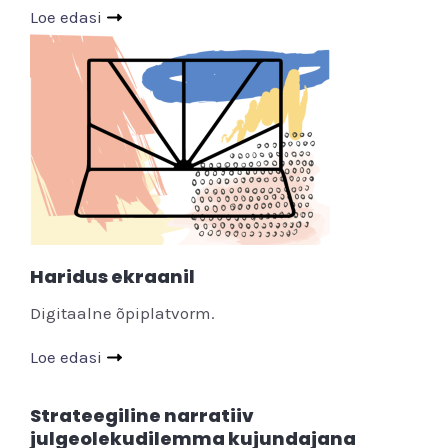
Loe edasi
Haridus ekraanil
Digitaalne õpiplatvorm.
Loe edasi
Strateegiline narratiiv
julgeolekudilemma kujundajana