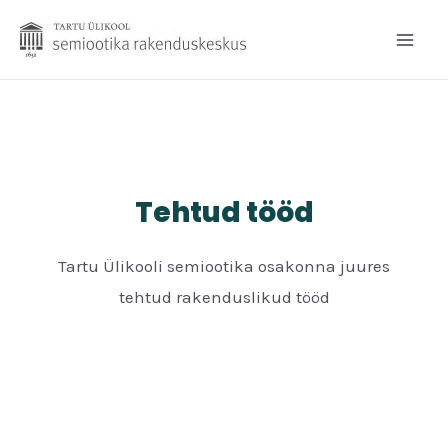
Skip
to
Mai
content
Men
Tehtud tööd
Tartu Ülikooli semiootika osakonna juures
tehtud rakenduslikud tööd