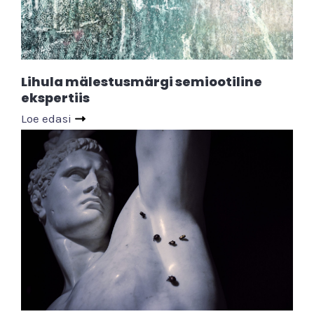
Lihula mälestusmärgi semiootiline
ekspertiis
Loe edasi